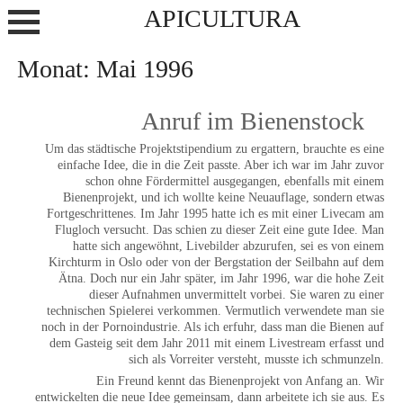
Skip
APICULTURA
to
content
Monat:
Mai 1996
Anruf im Bienenstock
Um das städtische Projektstipendium zu ergattern, brauchte es eine
einfache Idee, die in die Zeit passte. Aber ich war im Jahr zuvor
schon ohne Fördermittel ausgegangen, ebenfalls mit einem
Bienenprojekt, und ich wollte keine Neuauflage, sondern etwas
Fortgeschrittenes. Im Jahr 1995 hatte ich es mit einer Livecam am
Flugloch versucht. Das schien zu dieser Zeit eine gute Idee. Man
hatte sich angewöhnt, Livebilder abzurufen, sei es von einem
Kirchturm in Oslo oder von der Bergstation der Seilbahn auf dem
Ätna. Doch nur ein Jahr später, im Jahr 1996, war die hohe Zeit
dieser Aufnahmen unvermittelt vorbei. Sie waren zu einer
technischen Spielerei verkommen. Vermutlich verwendete man sie
noch in der Pornoindustrie. Als ich erfuhr, dass man die Bienen auf
dem Gasteig seit dem Jahr 2011 mit einem Livestream erfasst und
sich als Vorreiter versteht, musste ich schmunzeln.
Ein Freund kennt das Bienenprojekt von Anfang an. Wir
entwickelten die neue Idee gemeinsam, dann arbeitete ich sie aus. Es