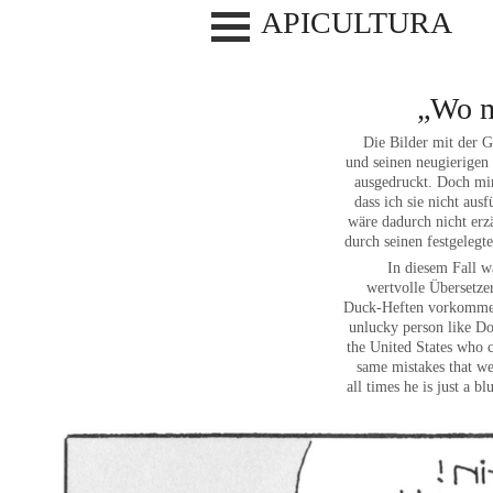
Skip
APICULTURA
97
to
content
04
„Wo m
11
Die Bilder mit der G
18
und seinen neugierigen 
ausgedruckt. Doch mir 
25
dass ich sie nicht aus
wäre dadurch nicht erz
durch seinen festgelegt
In diesem Fall w
wertvolle Übersetzer
Duck-Heften vorkommen, 
unlucky person like Do
the United States who c
same mistakes that we 
all times he is just a b